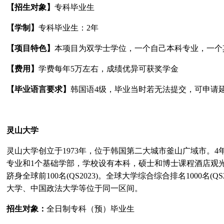
【招生对象】
专科毕业生
【学制】
专科毕业生：
2
年
【项目特色】
本项目为双学士学位，一个自己本科专业，一个
【费用】
学费每年
5
万左右，成绩优异可获奖学金
【毕业语言要求】
韩国语
4
级，毕业当时若无法提交，可申请
灵山大学
灵山大学创立于
1973
年，位于韩国第二大城市釜山广域市。
4
专业和
1
个基础学部，学校设有本科，硕士和博士课程酒店观
跻身全球前
100
名
(QS2023)
。全球大学综合综合排名
1000
名
(QS
大学、中国政法大学等位于同一区间。
招生对象：
全日制专科（预）毕业生