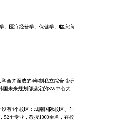
学、医疗经营学、保健学、临床病
大学合并而成的
4
年制私立综合性研
韩国未来规划部选定的
SW
中心大
学设有
4
个校区：城南国际校区、仁
，
52
个专业，教授
1000
余名，在校