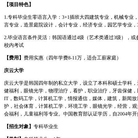
【项目特色】
1.
专科毕业生零语言入学：
3+1
插班大四建筑专业，机械专业
言专业，造景庭院设计，会计专业，经济专业，园艺学专业，
2.
毕业语言条件灵活：韩国语通过
4
级（艺术类通过
3
级），或
校内考试
【费用】
费用实惠（四年学费
8-11
万，适合工薪家庭）
庆云大学
庆云大学是韩国四年制的私立大学，设立了本科和硕士学科，
健福利，眼镜光学，物理治疗，看护，职业治疗，牙齿保健，
IT
，数码工学，计算机工学，情报通信，媒体，建筑，新闻放
护，社会体育，计算机工学，环境工学，眼镜光学，经营，观
会福利，儿童福利等专业。中国教育部认证学历，自
2004
年开
【招生对象】
专科毕业生