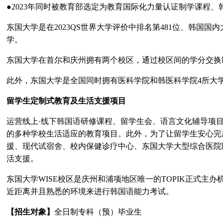
●
2023
年同时被教育部选定为教育国际化力量认证制学课程、
东国大学是在
2023QS
世界大学评价中排名第
481
位、韩国国内
学。
东国大学在首尔和庆州拥有两个校区，通过校区间的学分交换
此外，东国大学是全国同时拥有医科学院和韩医科学院
4
所大
留学生定制式教育及生活支援项目
运营线上·线下韩国语研修课程、留学生会、语言文化辅导项
的多种学校生活适应的教育项目。此外，为了让留学生安心完
援、现代试宿舍、校内保健诊疗中心、东国大学大型综合医院
活支援。
东国大学
WISE
校区是庆州和浦项地区唯一的
TOPIK
正式主办
近距离并且熟悉的环境来进行韩国语能力考试。
【招生对象】
全日制专科（预）毕业生