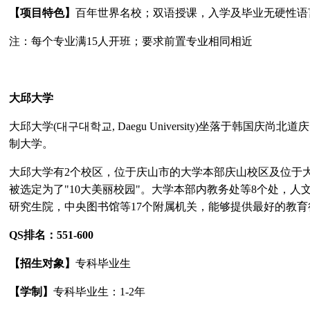
【项目特色】
百年世界名校；双语授课，入学及毕业无硬性语
注：每个专业满
15
人开班；要求前置专业相同相近
大邱大学
大邱大学
(
대구대학교
, Daegu University)
坐落于韩国庆尚北道庆
制大学。
大邱大学有
2
个校区，位于庆山市的大学本部庆山校区及位于
被选定为了
"10
大美丽校园
"
。大学本部内教务处等
8
个处，人
研究生院，中央图书馆等
17
个附属机关，能够提供最好的教育
QS
排名：
551-600
【招生对象】
专科毕业生
【学制】
专科毕业生：
1-2
年