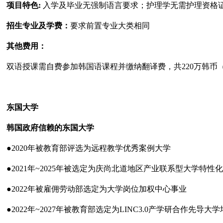
项目特色
:
入学及毕业无强制语言要求；护理学无需护理资格
招生专业及学费：
要求前置专业大类相同
其他费用：
双语授课需自费参加韩国语课程并缴纳翻译费，共
220
万韩币
东国大学
韩国政府信赖的东国大学
●
2020
年被教育部评选为远程教学优秀案例大学
●
2021
年
~2025
年被选定为庆尚北道地区产业联系型大学特性化
●
2022
年被雇佣劳动部选定为大学岗位加权中心事业
●
2022
年
~2027
年被教育部选定为
LINC3.0
产学研合作先导大学