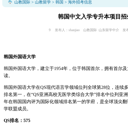
山教国际
>
山教留学
>
韩国
> 海外招考信息
韩国中文入学专升本项目招
9
发布人：shanjiao
山教国际
山东留学中介
发布时
韩国外国语大学
韩国外国语大学，建立于
1954
年，位于韩国首尔，拥有首尔及
读。
韩国外国语大学在
QS
现代语言学领域位列全球第
28
位，连续
排名第一，在“
QS
亚洲高校无医学类综合大学”排名中位列亚
年在韩国国内评为国际化领域排名第一的学府，是全球顶尖翻
学联盟成员。
QS
排名：
575