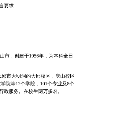
言要求
山市，创建于
1956
年，为本科全日
大邱市大明洞的大邱校区，庆山校区
文学院等
12
个学院，
101
个专业及
8
个
行政服务。在校生两万多名。