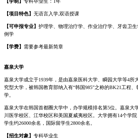
【学制】
专科毕业生：
1
年
【项目特色】
无语言入学
,
双语授课
【可申报专业】
护理学、物理治疗学、作业治疗学、牙齿卫生
例学
【学费】
需要参考最新简章
嘉泉大学
嘉泉大学成立于
1939
年，是由嘉泉医科大学、瞬园大学等
4
所
究型大学，被韩国教育部纳入有
“
韩国
985”
之称的
BK21
工程、
学。
嘉泉大学在韩国首都圈大学中，办学规模排名第
5
位。嘉泉大
川医学校区、江华校区和美国夏威夷校区。大学拥有
14
个学院
学生约
26000
余名，国际留学生
2800
余名。
【招生对象】
专科毕业生