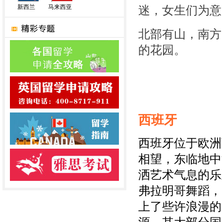
新西兰
马来西亚
迷，女生们为意
北部有山，南方
的花园。
西班牙
西班牙位于欧洲
相望，东临地中
洒艺术气息的乐
弗拉明哥舞蹈，
上了些许浪漫的