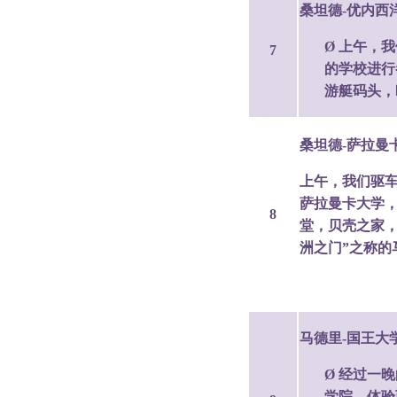
桑坦德-优内西
Ø 上午，
7
的学校进行
游艇码头，
桑坦德-萨拉曼
上午，我们驱车
萨拉曼卡大学
8
堂，贝壳之家
洲之门”之称的
马德里-国王大
Ø 经过一
学院，体验