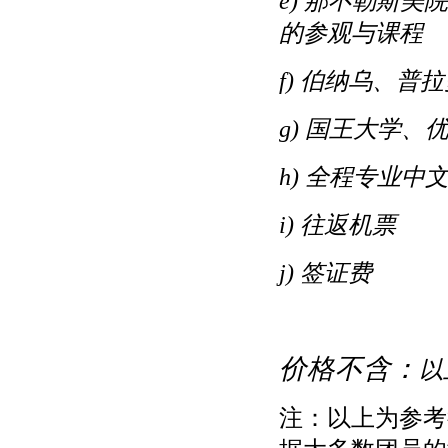
e)
那不勒斯美院
的参观与课程
f)
伯纳乌、普拉
g)
国王大学、
h)
全程专业中
i)
往返机票
j)
签证费
价格不含：
以
注：以上为参考