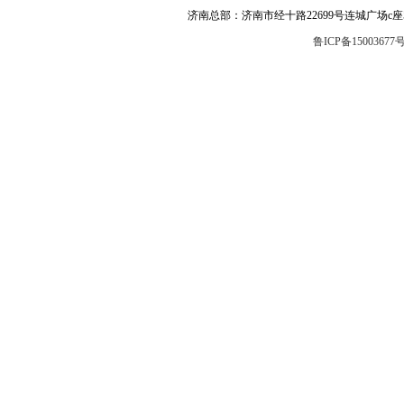
济南总部：济南市经十路22699号连城广场c座504 邮编
鲁ICP备15003677号