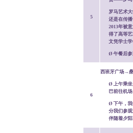
罗马艺术大
5
还是在传播
2013年
得了高等艺
文凭学士学
Ø 午餐后
西班牙广场→
Ø 上午乘
巴前往机场
6
Ø 下午，
分我们参观
伴随着夕阳