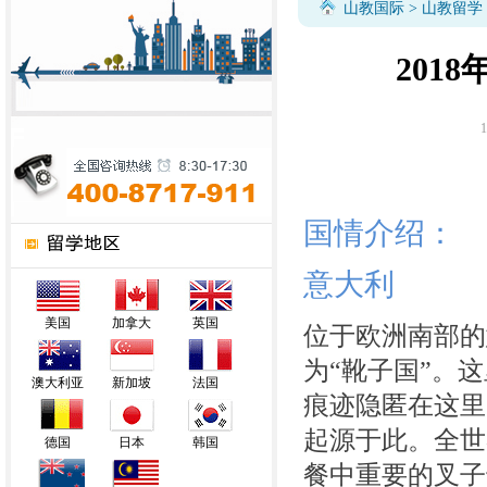
山教国际
>
山教留学
201
1
国情介绍：
意大利
美国
加拿大
英国
位于欧洲南部的
为
“靴子国”。
澳大利亚
新加坡
法国
痕迹隐匿在这里
起源于此。全世
德国
日本
韩国
餐中重要的叉子