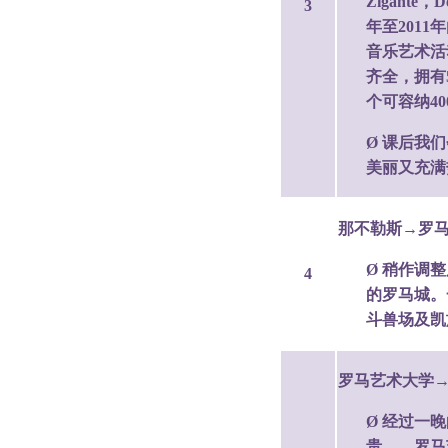
Zigante
3
年至2011
音乐艺术活
齐全，拥有
个可容纳4
Ø 课后我
美丽又充满
那不勒斯→罗
Ø 稍作调
4
的罗马城。
斗兽场及凯
罗马艺术大学
Ø 经过一
贵——罗马