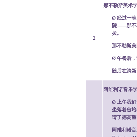
那不勒斯美术
Ø 经过一
院——那不
拨。
2
那不勒斯美
Ø 午餐后
随后在清新
阿维利诺音乐
Ø 上午我
坐落着曾培
请了德高望
阿维利诺音