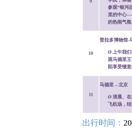
9
参观“银河
里的中心—
的热闹气氛
普拉多博物馆-
Ø 上午我
10
观马德里王
阳享受惬意
马德里→北京
11
Ø 清晨、
飞机场，结
出行时间：
2