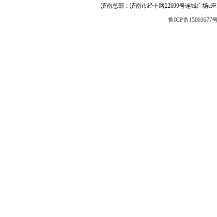
济南总部：济南市经十路22699号连城广场c座504 邮编
鲁ICP备15003677号