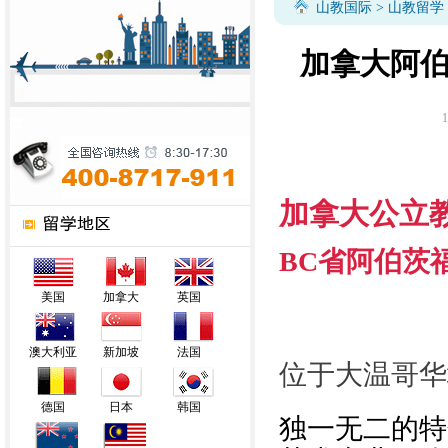
山教国际
>
山教留学
加拿大阿伯
1
加拿大公立
BC省阿伯茨
美国
加拿大
英国
澳大利亚
新加坡
法国
位于大温哥
德国
日本
韩国
独一无二的特